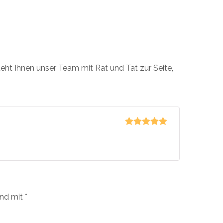
steht Ihnen unser Team mit Rat und Tat zur Seite,
Bewertet mit
5
von 5
ind mit
*