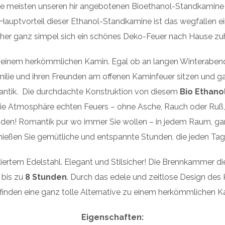
e meisten unseren hir angebotenen Bioethanol-Standkamine s
Hauptvorteil dieser Ethanol-Standkamine ist das wegfallen e
aher ganz simpel sich ein schönes Deko-Feuer nach Hause zu
 zu einem herkömmlichen Kamin. Egal ob an langen Winterabe
amilie und ihren Freunden am offenen Kaminfeuer sitzen und g
ntik. Die durchdachte Konstruktion von diesem
Bio Ethano
e die Atmosphäre echten Feuers – ohne Asche, Rauch oder Ru
nden! Romantik pur wo immer Sie wollen – in jedem Raum, g
eßen Sie gemütliche und entspannte Stunden, die jeden Tag
iertem Edelstahl. Elegant und Stilsicher! Die Brennkammer 
 bis zu
8 Stunden
. Durch das edele und zeitlose Design des 
r finden eine ganz tolle Alternative zu einem herkömmlichen Kam
Eigenschaften: