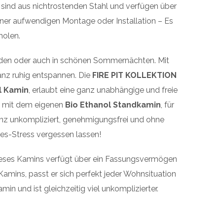
ind aus nichtrostenden Stahl und verfügen über
iner aufwendigen Montage oder Installation – Es
holen.
nden oder auch in schönen Sommernächten. Mit
anz ruhig entspannen. Die
FIRE PIT KOLLEKTION
l Kamin
, erlaubt eine ganz unabhängige und freie
ß, mit dem eigenen
Bio Ethanol Standkamin
, für
anz unkompliziert, genehmigungsfrei und ohne
es-Stress vergessen lassen!
dieses Kamins verfügt über ein Fassungsvermögen
Kamins, passt er sich perfekt jeder Wohnsituation
in und ist gleichzeitig viel unkomplizierter.