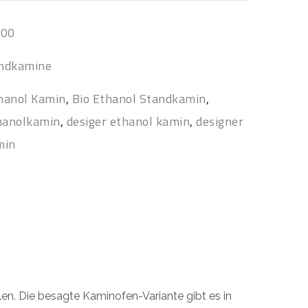
000
andkamine
hanol Kamin
,
Bio Ethanol Standkamin
,
hanolkamin
,
desiger ethanol kamin
,
designer
min
en. Die besagte Kaminofen-Variante gibt es in