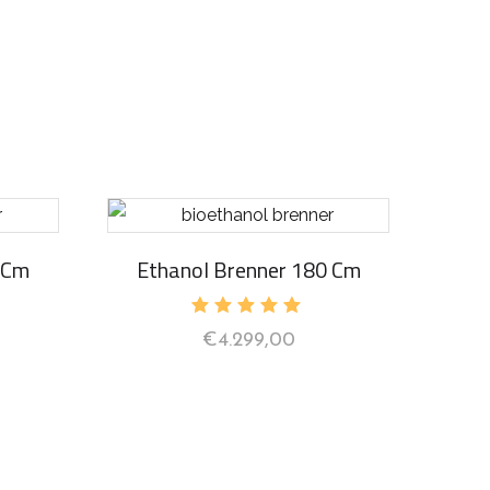
 Cm
Ethanol Brenner 180 Cm
Bewertet
€
4.299,00
mit
5.00
von 5