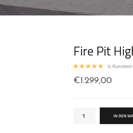
Fire Pit Hig
(
1
Kundenr
Bewertet
1
mit
5.00
€
1.299,00
von 5,
basieren
d auf
Kundenbe
wertung
IN DEN W