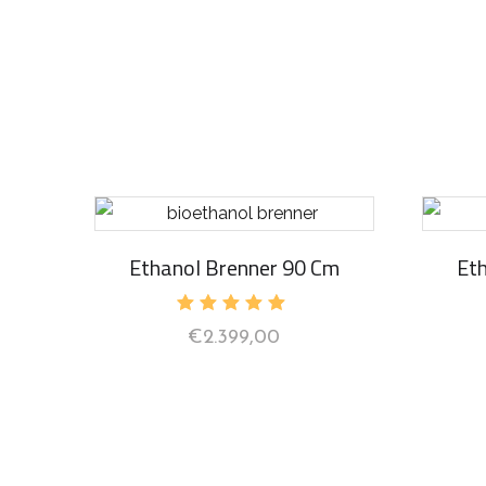
Ethanol Brenner 90 Cm
Et
Bewertet
€
2.399,00
mit
5.00
von 5