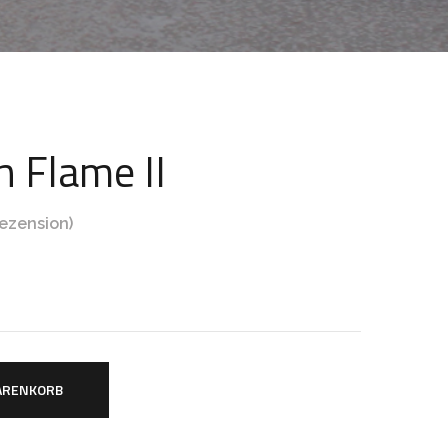
h Flame II
ezension)
ARENKORB