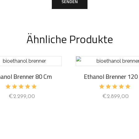
Ähnliche Produkte
hanol Brenner 80 Cm
Ethanol Brenner 120
Bewertet
Bewertet
€
2.299,00
€
2.899,00
mit
mit
5.00
5.00
von 5
von 5