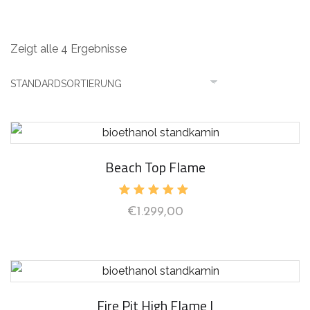
Zeigt alle 4 Ergebnisse
Beach Top Flame
Bewertet
€
1.299,00
mit
5.00
von 5
Fire Pit High Flame I