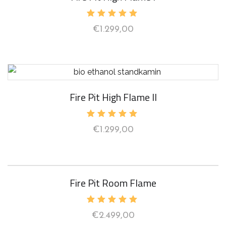
Bewertet
€
1.299,00
mit
5.00
von 5
Fire Pit High Flame II
Bewertet
€
1.299,00
mit
5.00
von 5
Fire Pit Room Flame
Bewertet
€
2.499,00
mit
5.00