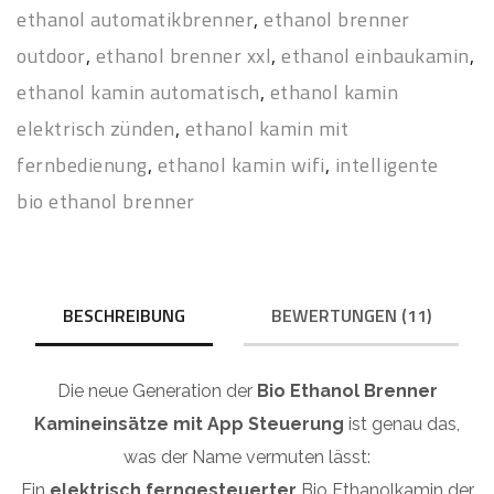
ethanol automatikbrenner
,
ethanol brenner
outdoor
,
ethanol brenner xxl
,
ethanol einbaukamin
,
ethanol kamin automatisch
,
ethanol kamin
elektrisch zünden
,
ethanol kamin mit
fernbedienung
,
ethanol kamin wifi
,
intelligente
bio ethanol brenner
BESCHREIBUNG
BEWERTUNGEN (11)
Die neue Generation der
Bio Ethanol Brenner
Kamineinsätze
mit App Steuerung
ist genau das,
was der Name vermuten lässt:
Ein
elektrisch
ferngesteuerter
Bio Ethanolkamin der