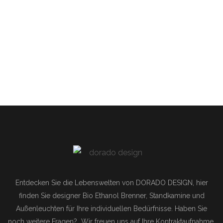
von 5
Entdecken Sie die Lebenswelten von DORADO DESIGN, hier
finden Sie designer Bio Ethanol Brenner, Standkamine und
Außenleuchten für Ihre individuellen Bedürfnisse.
Haben Sie
noch weitere Fragen? Wir freuen uns auf Ihre Kontraktaufnahme.