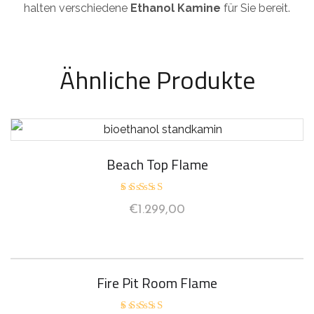
halten verschiedene
Ethanol Kamine
für Sie bereit.
Ähnliche Produkte
Beach Top Flame
Bewertet
€
1.299,00
mit
5.00
von 5
Fire Pit Room Flame