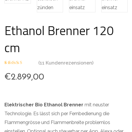
Ethanol Brenner 120
cm
(
11
Kundenrezensionen)
Bewertet
11
mit
5.00
€
2.899,00
von 5,
basierend
auf
Kundenbe
wertunge
n
Elektrischer Bio Ethanol Brenner
mit neuster
Technologie. Es lässt sich per Fernbedienung die
Flammengrösse und Flammenbreite problemlos
einstellen. Optional auch steuerbar per App, Alexa oder