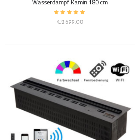
Wasserdampf Kamin 180 cm
Bewertet
€
2.699,00
mit
5.00
von 5