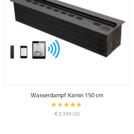
Wasserdampf Kamin 150 cm
Bewertet
€
2.399,00
mit
5.00
von 5