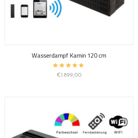
Wasserdampf Kamin 120 cm
Bewertet
€
1.899,00
mit
5.00
von 5