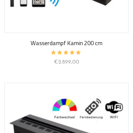
Wasserdampf Kamin 200 cm
Bewertet
€
2.899,00
mit
5.00
von 5